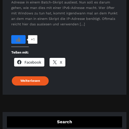
Adresse in einem Batch-Skript ausliest. Nun soll es darum
gehen, wie man dies mit einer IPv6-Adresse macht. Wer öfter
mit Windows zu tun hat, kommt irgendwann mal an dem Punkt
an dem man in einem Skript die IP-Adresse benötigt. Oftmals
reicht hier das auslesen und verwenden […]
+1
Teilen mit:
Facebook
X
Weiterlesen
Search